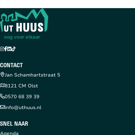
Terug naar de startpagina
oog voor elkaar
Instagram
Facebook
LinkedIn
TikTok
YouTube
CONTACT
Jan Schamhartstraat 5
8121 CM Olst
0570 68 39 39
info@uthuus.nl
SNEL NAAR
Agenda