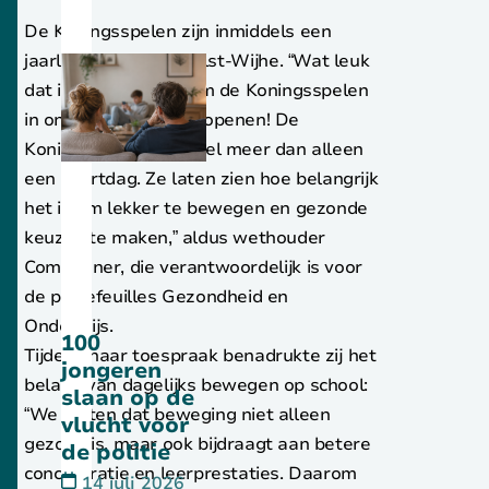
De Koningsspelen zijn inmiddels een
jaarlijkse traditie in Olst-Wijhe. “Wat leuk
dat ik hier mag zijn om de Koningsspelen
in onze gemeente te openen! De
Koningsspelen zijn veel meer dan alleen
een sportdag. Ze laten zien hoe belangrijk
het is om lekker te bewegen en gezonde
keuzes te maken,” aldus wethouder
Compagner, die verantwoordelijk is voor
de portefeuilles Gezondheid en
Onderwijs.
100
Tijdens haar toespraak benadrukte zij het
jongeren
belang van dagelijks bewegen op school:
slaan op de
“We weten dat beweging niet alleen
vlucht voor
gezond is, maar ook bijdraagt aan betere
de politie
concentratie en leerprestaties. Daarom
14 juli 2026