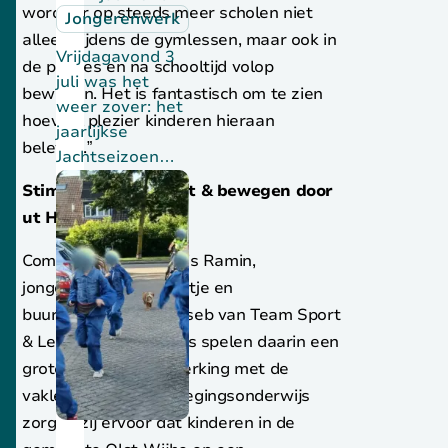
wordt er op steeds meer scholen niet
Jongerenwerk
alleen tijdens de gymlessen, maar ook in
Vrijdagavond 3
de pauzes en na schooltijd volop
juli was het
bewogen. Het is fantastisch om te zien
weer zover: het
hoeveel plezier kinderen hieraan
jaarlijkse
beleven.”
Jachtseizoen…
Bekijk dit nieuwsbericht
Stimuleren van sport & bewegen door
ut Huus
Combinatiefunctionaris Ramin,
jongerenwerker Maartje en
buurtsportcoach Hoeseb van Team Sport
& Leefstijl van ut Huus spelen daarin een
grote rol. In samenwerking met de
vakleerkrachten bewegingsonderwijs
zorgen zij ervoor dat kinderen in de