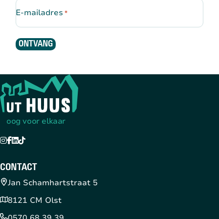
E-mailadres
*
ONTVANG
Terug naar de startpagina
oog voor elkaar
Instagram
Facebook
LinkedIn
TikTok
YouTube
CONTACT
Jan Schamhartstraat 5
8121 CM Olst
0570 68 39 39