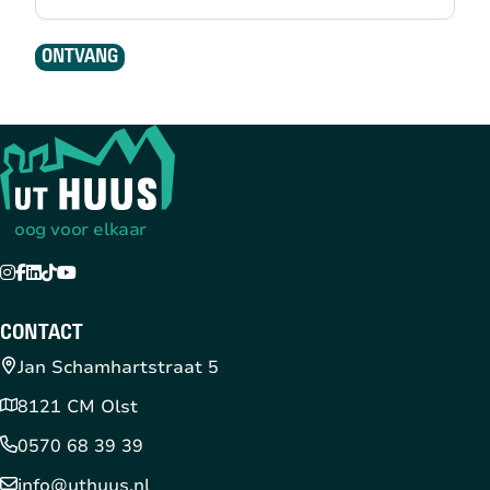
ONTVANG
Terug naar de startpagina
oog voor elkaar
Instagram
Facebook
LinkedIn
TikTok
YouTube
CONTACT
Jan Schamhartstraat 5
8121 CM Olst
0570 68 39 39
info@uthuus.nl