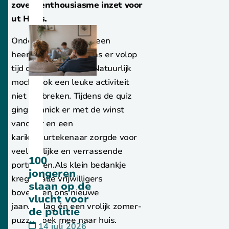
zoveel enthousiasme inzet voor
ut Huus.
Onder het genot van een
heerlijke barbecue was er volop
tijd om bij te praten. Natuurlijk
mocht ook een leuke activiteit
niet ontbreken. Tijdens de quiz
ging Yannick er met de winst
vandoor en een
karikatuurtekenaar zorgde voor
veel vrolijke en verrassende
100
portretten.Als klein bedankje
jongeren
kregen alle vrijwilligers
slaan op de
bovendien ons nieuwe
vlucht voor
jaarverslag én een vrolijk zomer-
de politie
puzzelboek mee naar huis.
14 juli 2026