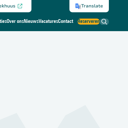
ekhuus
Translate
ties
Over ons
Nieuws
Vacatures
Contact
Reserveren