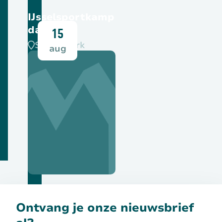
IJsselsportkamp
dag 2
15
SPOC-park
aug
Bekijk deze activiteit
Ontvang je onze nieuwsbrief