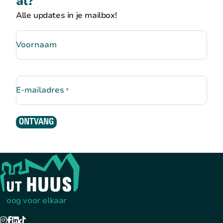
al?
Alle updates in je mailbox!
Voornaam
E-mailadres
*
ONTVANG
Terug naar de startpagina
oog voor elkaar
Instagram
Facebook
LinkedIn
TikTok
YouTube