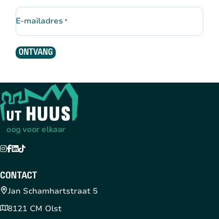
E-mailadres
*
ONTVANG
Terug naar de startpagina
oog voor elkaar
Instagram
Facebook
LinkedIn
TikTok
YouTube
CONTACT
Jan Schamhartstraat 5
8121 CM Olst