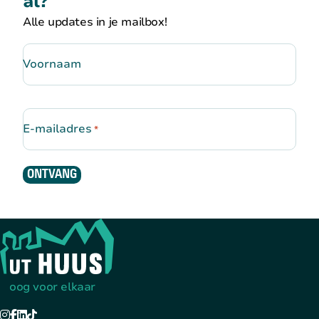
al?
Alle updates in je mailbox!
Voornaam
E-mailadres
*
ONTVANG
Terug naar de startpagina
oog voor elkaar
Instagram
Facebook
LinkedIn
TikTok
YouTube