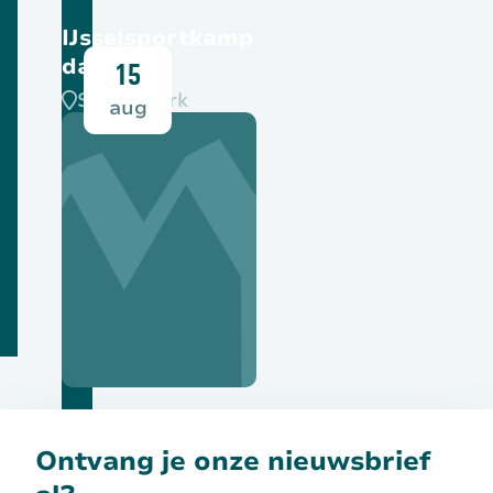
IJsselsportkamp
dag 2
15
SPOC-park
aug
Bekijk deze activiteit
Ontvang je onze nieuwsbrief