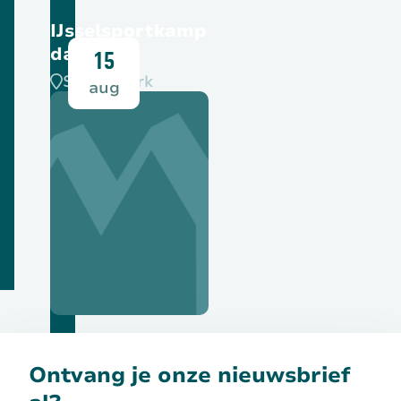
IJsselsportkamp
dag 2
15
SPOC-park
aug
Bekijk deze activiteit
Ontvang je onze nieuwsbrief