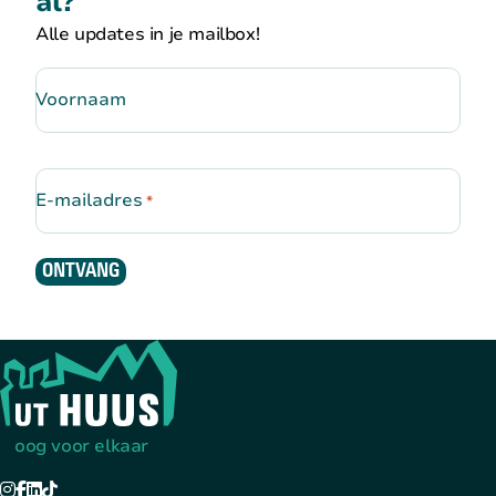
al?
Alle updates in je mailbox!
Voornaam
E-mailadres
*
ONTVANG
Terug naar de startpagina
oog voor elkaar
Instagram
Facebook
LinkedIn
TikTok
YouTube