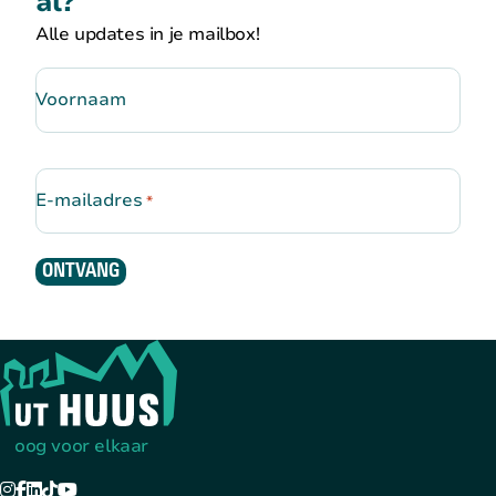
al?
Alle updates in je mailbox!
Voornaam
E-mailadres
*
ONTVANG
Terug naar de startpagina
oog voor elkaar
Instagram
Facebook
LinkedIn
TikTok
YouTube