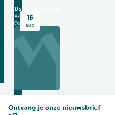
IJsselsportkamp
dag 2
15
SPOC-park
aug
Bekijk deze activiteit
Ontvang je onze nieuwsbrief