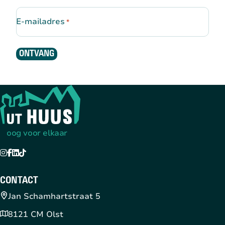
E-mailadres
*
ONTVANG
Terug naar de startpagina
oog voor elkaar
Instagram
Facebook
LinkedIn
TikTok
YouTube
CONTACT
Jan Schamhartstraat 5
8121 CM Olst