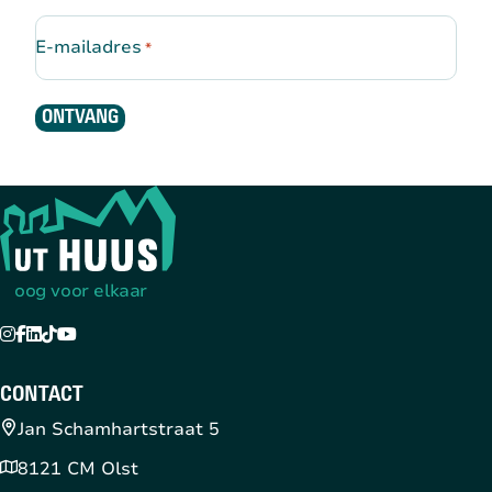
E-mailadres
*
ONTVANG
Terug naar de startpagina
oog voor elkaar
Instagram
Facebook
LinkedIn
TikTok
YouTube
CONTACT
Jan Schamhartstraat 5
8121 CM Olst