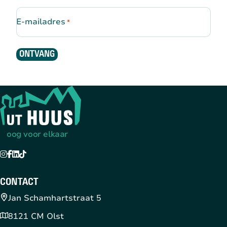
E-mailadres
*
ONTVANG
Terug naar de startpagina
oog voor elkaar
Instagram
Facebook
LinkedIn
TikTok
YouTube
CONTACT
Jan Schamhartstraat 5
8121 CM Olst