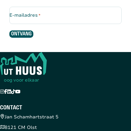
E-mailadres
*
ONTVANG
Terug naar de startpagina
oog voor elkaar
Instagram
Facebook
LinkedIn
TikTok
YouTube
CONTACT
Jan Schamhartstraat 5
8121 CM Olst