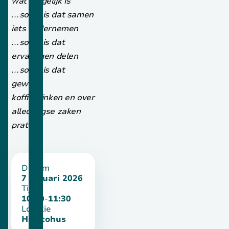
wat mogelijk is
…soms is dat samen
iets ondernemen
…soms is dat
ervaringen delen
…soms is dat
gewoon
koffiedrinken en over
alledaagse zaken
praten
Datum
7 januari 2026
Tijd
10:00
-
11:30
Locatie
Holstohus