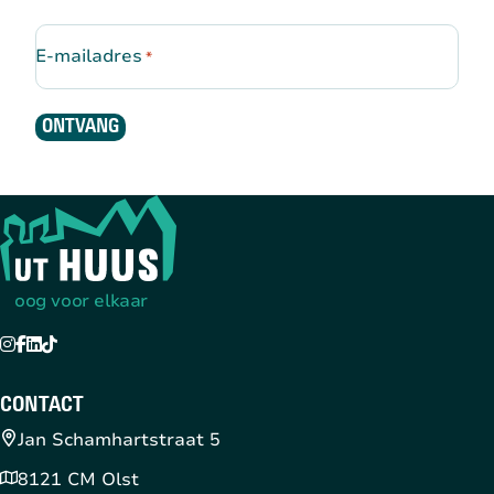
E-mailadres
*
ONTVANG
Terug naar de startpagina
oog voor elkaar
Instagram
Facebook
LinkedIn
TikTok
YouTube
CONTACT
Jan Schamhartstraat 5
8121 CM Olst