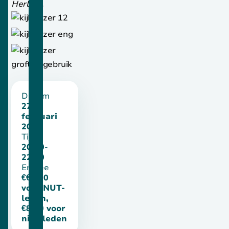
Herlaar.
Datum
27
februari
2026
Tijd
20:30
-
22:30
Entree
€€6,50
voor NUT-
leden,
€8,50 voor
niet-leden