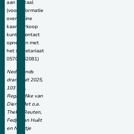
aan de zaal
(voor informatie
over online
kaartverkoop
kunt u contact
opnemen met
het secretariaat
0570-562081)
Nederlands
drama uit 2025,
103 min.
Regie: Mike van
Diem. Met o.a.
Thekla Reuten,
Fedja van Huêt
en Noortje