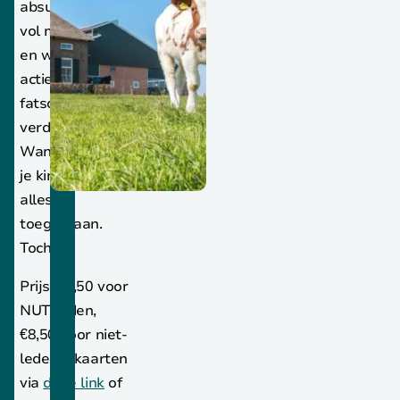
absurde strijd
vol manipulaties
en wanhopige
acties waarbij de
fatsoensgrenzen
verder vervagen.
Want als het om
je kind gaat, is
alles
toegestaan.
Toch?
Prijs: €6,50 voor
NUT-leden,
€8,50 voor niet-
leden – kaarten
via
deze link
of