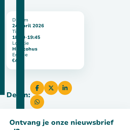
Datum
24 april 2026
Tijd
18:30
-
19:45
Locatie
Holstohus
Entree
€4
Delen:
Ontvang je onze nieuwsbrief