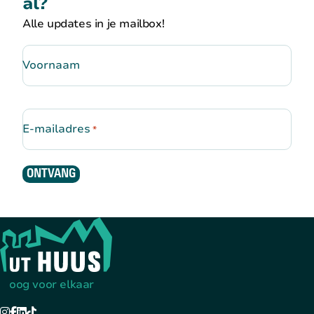
al?
Alle updates in je mailbox!
Voornaam
E-mailadres
*
ONTVANG
Terug naar de startpagina
oog voor elkaar
Instagram
Facebook
LinkedIn
TikTok
YouTube