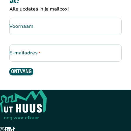
al?
Alle updates in je mailbox!
Voornaam
E-mailadres
*
ONTVANG
Terug naar de startpagina
oog voor elkaar
Instagram
Facebook
LinkedIn
TikTok
YouTube