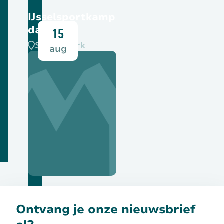
IJsselsportkamp
dag 2
15
SPOC-park
aug
Bekijk deze activiteit
Ontvang je onze nieuwsbrief