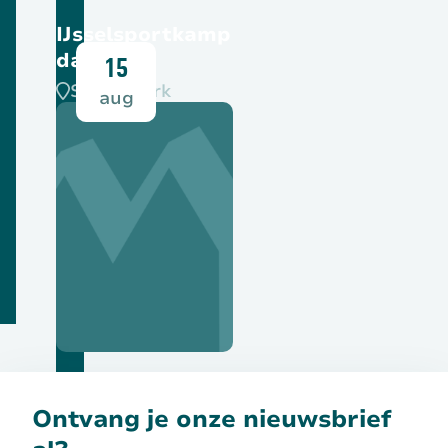
IJsselsportkamp
dag 2
15
SPOC-park
aug
Bekijk deze activiteit
Ontvang je onze nieuwsbrief