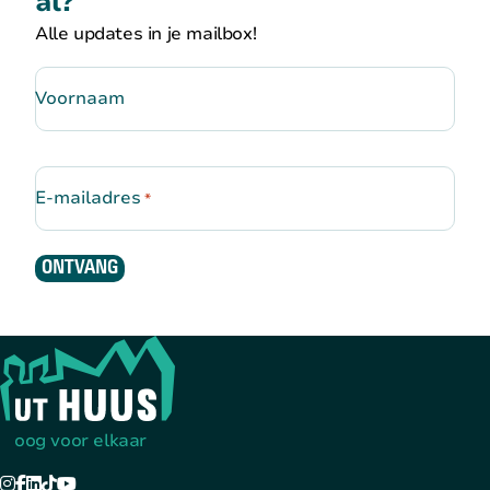
al?
Alle updates in je mailbox!
Voornaam
E-mailadres
*
ONTVANG
Terug naar de startpagina
oog voor elkaar
Instagram
Facebook
LinkedIn
TikTok
YouTube