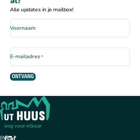
al?
Alle updates in je mailbox!
Voornaam
E-mailadres
*
ONTVANG
Terug naar de startpagina
oog voor elkaar
Instagram
Facebook
LinkedIn
TikTok
YouTube