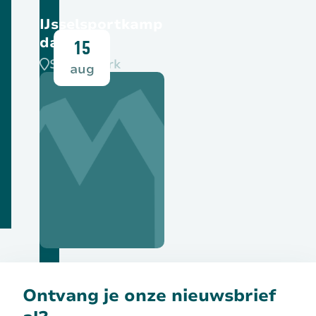
IJsselsportkamp
dag 2
15
SPOC-park
aug
Bekijk deze activiteit
Ontvang je onze nieuwsbrief